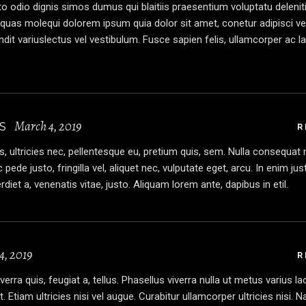
 odio dignis simos dumus qui blaitiis praesentium voluptatu delenit
 quas molequi dolorem ipsum quia dolor sit amet, conetur adipisci vel
ndit variuslectus vel vestibulum. Fusce sapien felis, ullamcorper ac la
March 4, 2019
S
R
, ultricies nec, pellentesque eu, pretium quis, sem. Nulla consequa
pede justo, fringilla vel, aliquet nec, vulputate eget, arcu. In enim jus
diet a, venenatis vitae, justo. Aliquam lorem ante, dapibus in etil.
4, 2019
R
erra quis, feugiat a, tellus. Phasellus viverra nulla ut metus varius la
Etiam ultricies nisi vel augue. Curabitur ullamcorper ultricies nisi. 