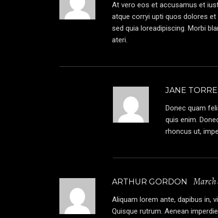
At vero eos et accusamus et iusto
atque corryi upti quos dolores et
sed quia loreadipiscing. Morbi bla
ateri.
JANE TORRE
Donec quam felis
quis enim. Donec 
rhoncus ut, imper
March 
ARTHUR GORDON
Aliquam lorem ante, dapibus in, viv
Quisque rutrum. Aenean imperdiet. 