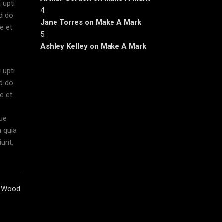
 upti
ed do
Jane Torres
on
Make A Mark
e et
Ashley Kelley
on
Make A Mark
 upti
ed do
e et
que
m quia
iunt.
Wood