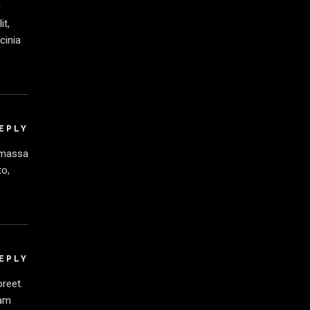
i
it,
cinia
EPLY
t massa
to,
EPLY
oreet.
Nam