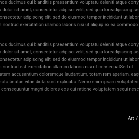
os ducimus qui blanditiis praesentium voluptatu deleniti atque corryi
olor sit amet, consectetur adipisci velit, sed quia loreadipiscing s
nsectetur adipiscing elit, sed do eiusmod tempor incididunt ut labor
 nostrud exercitation ullamco laboris nisi ut aliquip ex ea commodo.
os ducimus qui blanditiis praesentium voluptatu deleniti atque corryi
olor sit amet, consectetur adipisci velit, sed quia loreadipiscing s
nsectetur adipiscing elit, sed do eiusmod tempor incididunt ut labor
 nostrud est exercitation ullamco laboris nisi ut consequatSed ut
luptatem accusantium doloremque laudantium, totam rem aperiam, ea
hitecto beatae vitae dicta sunt explicabo. Nemo enim ipsam voluptate
uia consequuntur magni dolores eos qui ratione voluptatem sequi nesc
Art