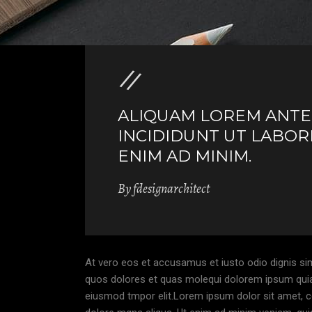
ALIQUAM LOREM ANTE Q
INCIDIDUNT UT LABOR
ENIM AD MINIM.
By
fdesignarchitect
At vero eos et accusamus et iusto odio dignis sim
quos dolores et quas molequi dolorem ipsum quia d
eiusmod tmpor elit.Lorem ipsum dolor sit amet, co