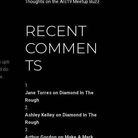
Thoughts on the Arc19 Meetup Buzz
RECENT
COMMEN
TS
 upti
ed do
e.
Jane Torres
on
Diamond In The
Rough
Ashley Kelley
on
Diamond In The
Rough
Arthur Gordon
on
Make A Mark