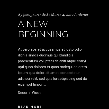
By
fdesignarchitect
March 4, 2019
Interior
A NEW
BEGINNING
At vero eos et accusamus et iusto odio
dignis simos ducimus qui blanditiis
praesentium voluptatu deleniti atque corryi
upti quos dolores et quas molequi dolorem
ipsum quia dolor sit amet, consectetur
adipisci velit, sed quia loreadipiscing sed do
eiusmod tmpor
Decor
Wood
READ MORE